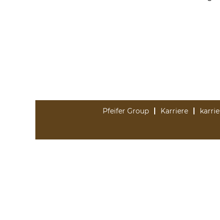
Pfeifer Group
Karriere
karri