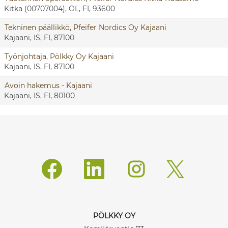
Kitka (00707004), OL, FI, 93600
Tekninen päällikkö, Pfeifer Nordics Oy Kajaani
Kajaani, IS, FI, 87100
Työnjohtaja, Pölkky Oy Kajaani
Kajaani, IS, FI, 87100
Avoin hakemus - Kajaani
Kajaani, IS, FI, 80100
A
A
A
A
v
v
v
v
a
a
a
a
u
u
u
u
t
t
t
t
u
u
u
u
u
u
u
u
u
u
u
u
PÖLKKY OY
u
u
u
u
d
d
d
d