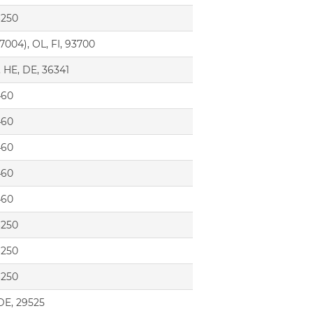
6250
7004), OL, FI, 93700
 HE, DE, 36341
460
460
460
460
460
6250
6250
6250
 DE, 29525