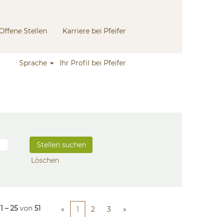
Offene Stellen
Karriere bei Pfeifer
Sprache
Ihr Profil bei Pfeifer
Löschen
e
1 – 25
von
51
«
1
2
3
»