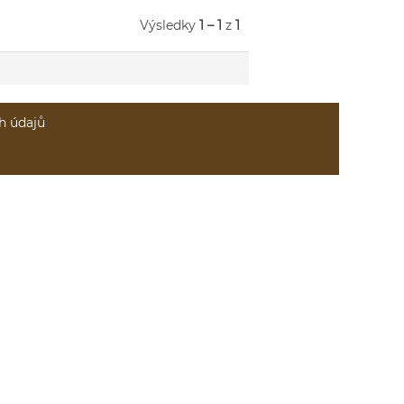
Výsledky
1 – 1
z
1
h údajů