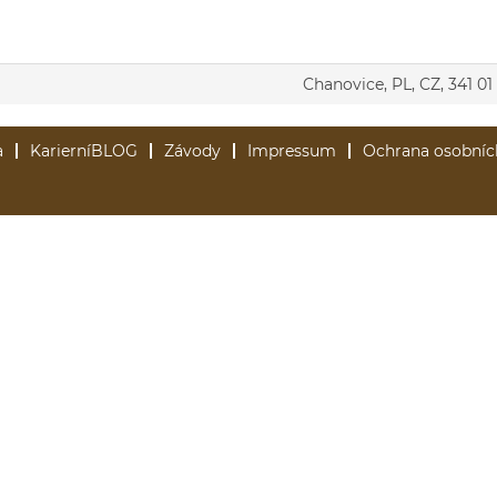
Chanovice, PL, CZ, 341 01
a
KarierníBLOG
Závody
Impressum
Ochrana osobníc