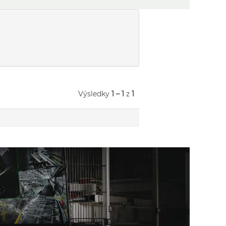
Výsledky
1 – 1
z
1