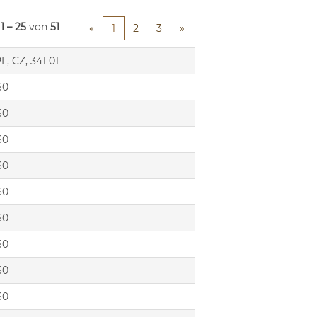
e
1 – 25
von
51
«
1
2
3
»
L, CZ, 341 01
60
60
60
60
60
60
60
60
60